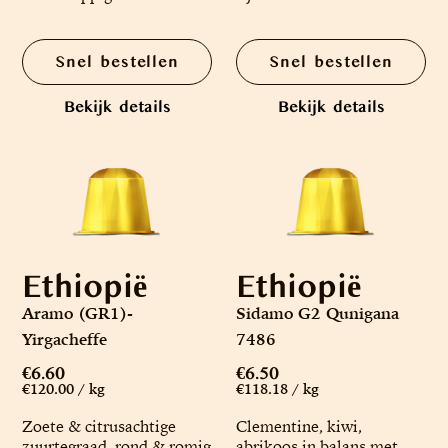
Snel bestellen
Snel bestellen
Bekijk details
Bekijk details
Ethiopië
Ethiopië
Aramo (GR1)-
Sidamo G2 Qunigana
Yirgacheffe
7486
€6.60
€6.50
€120.00 / kg
€118.18 / kg
Zoete & citrusachtige
Clementine, kiwi,
zuurtegraad, rond & romig
abrikoos in balans met