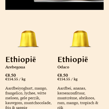
Ethiopië
Ethiopië
Arebegona
Odaco
€8.50
€8.50
€154.55 / kg
€154.55 / kg
Aardbeiyoghurt, mango,
Aardbei, ananas,
frangelico, lychee, witte
kersenconfituur,
meloen, gele perzik,
muntcrème, abrikoos,
kauwgom, muntchocolade,
rum, mango, tropisch &
fris & sappig
rijk