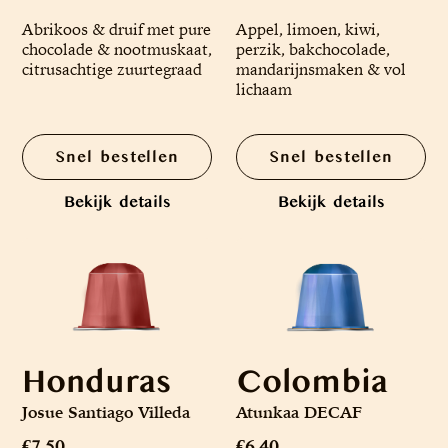
Abrikoos & druif met pure
Appel, limoen, kiwi,
chocolade & nootmuskaat,
perzik, bakchocolade,
citrusachtige zuurtegraad
mandarijnsmaken & vol
lichaam
Snel bestellen
Snel bestellen
Bekijk details
Bekijk details
Honduras
Colombia
Josue Santiago Villeda
Atunkaa DECAF
€7.50
€6.40