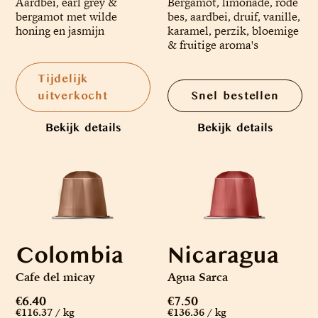
Aardbei, earl grey &
Bergamot, limonade, rode
bergamot met wilde
bes, aardbei, druif, vanille,
honing en jasmijn
karamel, perzik, bloemige
& fruitige aroma's
Tijdelijk
uitverkocht
Snel bestellen
Bekijk details
Bekijk details
Colombia
Nicaragua
Cafe del micay
Agua Sarca
€6.40
€7.50
€116.37 / kg
€136.36 / kg